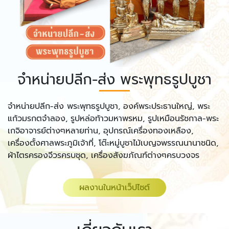
จำหน่ายปลีก-ส่ง พระพุทธรูปบูชา
จำหน่ายปลีก-ส่ง พระพุทธรูปบูชา, องค์พระประธานใหญ่, พระ
แก้วมรกตจำลอง, รูปหล่อท้าวมหาพรหม, รูปเหมือนรัชกาล-พระ
เกจิอาจารย์ต่างๆหลายท่าน, อุปกรณ์เครื่องทองเหลือง,
เครื่องตั้งศาลพระภูมิเจ้าที่, โต๊ะหมู่บูชาไม้เบญจพรรณนานาชนิด,
ผ้าไตรครองจีวรครบชุด, เครื่องสังฆภัณฑ์ต่างๆครบวงจร
ผลงานในหน้าเว็ปไซต์