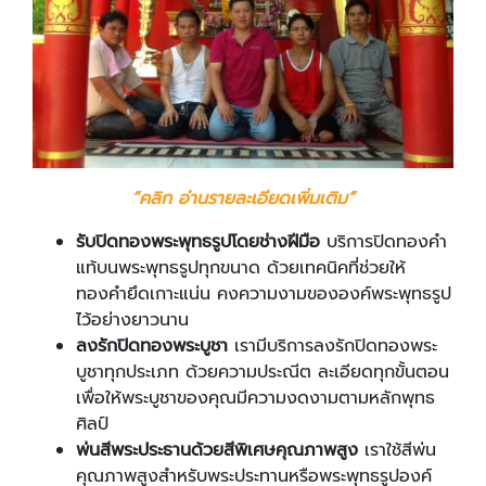
“
คลิก อ่านรายละเอียดเพิ่มเติม
”
รับปิดทองพระพุทธรูปโดยช่างฝีมือ
บริการปิดทองคำ
แท้บนพระพุทธรูปทุกขนาด ด้วยเทคนิคที่ช่วยให้
ทองคำยึดเกาะแน่น คงความงามขององค์พระพุทธรูป
ไว้อย่างยาวนาน
ลงรักปิดทองพระบูชา
เรามีบริการลงรักปิดทองพระ
บูชาทุกประเภท ด้วยความประณีต ละเอียดทุกขั้นตอน
เพื่อให้พระบูชาของคุณมีความงดงามตามหลักพุทธ
ศิลป์
พ่นสีพระประธานด้วยสีพิเศษคุณภาพสูง
เราใช้สีพ่น
คุณภาพสูงสำหรับพระประทานหรือพระพุทธรูปองค์