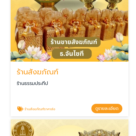
ร้านสังฆภัณฑ์
ร้านธรรมประทีป
ดูรายละเอียด
ร้านสังฆภัณฑ์ราคาส่ง