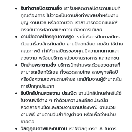
รับทำตาลปัตรตามสั่ง
เรารับผลิตตาลปัตรตามแบบที่
คุณต้องการ ไม่ว่าจะเป็นงานสั่งทำพิเศษสำหรับงาน
บุญ งานบวช หรือถวายวัด เราสามารถออกแบบให้
ตรงกับวาระโอกาสและความต้องการได้เลย
งานปักตาลปัตรคุณภาพสูง
เรามีบริการปักตาลปัตร
ด้วยเครื่องจักรทันสมัย งานปักละเอียด คมชัด ใช้ด้าย
คุณภาพดี ทำให้ตาลปัตรของคุณมีความทนทานและ
สวยงาม พร้อมบริการหน่วยงานราชการ และเอกชน
ปักย่ามพระตามสั่ง
บริการปักย่ามพระด้วยลวดลายที่
สามารถเลือกได้เลย ทั้งลวดลายไทย ลายพุทธศิลป์
หรือข้อความเฉพาะตามคำขอ เรามีทีมงานผู้ชำนาญใน
การปักทุกประเภท
รับปักสัปทนสวยงาม ประณีต
งานปักสัปทนสำหรับใช้
ในงานพิธีต่าง ๆ ทำด้วยความละเอียดประณีต
ลวดลายคมชัดและสวยงามตามประเพณี งานบวช
งานพิธี งานตามวันสำคัญต่างๆ หรือเพื่อจำหน่าย
ขายต่อ
วัสดุคุณภาพและทนทาน
เราใช้วัสดุเกรด A ในการ