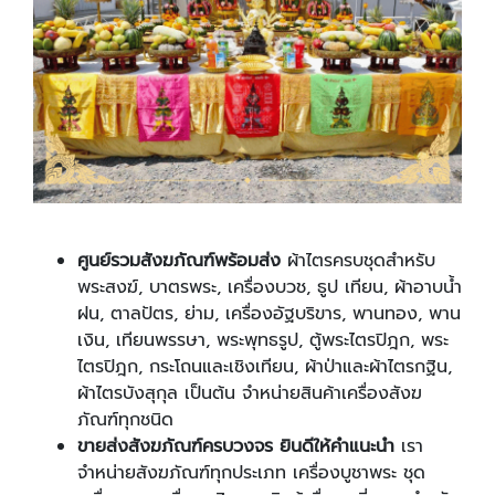
ศูนย์รวมสังฆภัณฑ์พร้อมส่ง
ผ้าไตรครบชุดสำหรับ
พระสงฆ์, บาตรพระ, เครื่องบวช, ธูป เทียน, ผ้าอาบน้ำ
ฝน, ตาลปัตร, ย่าม, เครื่องอัฐบริขาร, พานทอง, พาน
เงิน, เทียนพรรษา, พระพุทธรูป, ตู้พระไตรปิฎก, พระ
ไตรปิฎก, กระโถนและเชิงเทียน, ผ้าป่าและผ้าไตรกฐิน,
ผ้าไตรบังสุกุล
เป็นต้น
จำหน่ายสินค้าเครื่องสังฆ
ภัณฑ์ทุกชนิด
ขายส่งสังฆภัณฑ์ครบวงจร ยินดีให้คำแนะนำ
เรา
จำหน่ายสังฆภัณฑ์ทุกประเภท เครื่องบูชาพระ ชุด