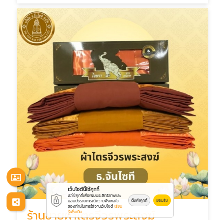
เว็บไซต์นี้ใช้คุกกี้
เราใช้คุกกี้เพื่อเพิ่มประสิทธิภาพและ
ตั้งค่าคุกกี้
ยอมรับ
มอบประสบการณ์ความพึงพอใจ
ของท่านในการใช้งานเว็บไซต์
เรียน
ร้านขายผ้าไตรจีวรพระสงฆ์
รู้เพิ่มเติม