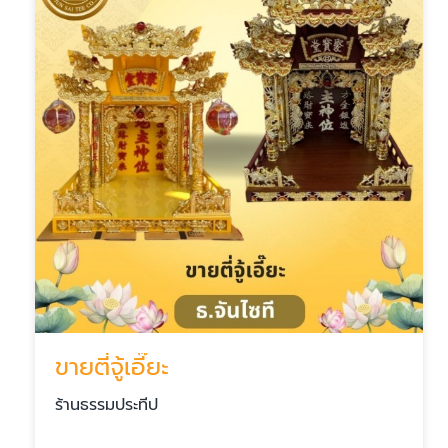
ขายตี่จู้เอี๊ยะ
ร้านธรรมประทีป