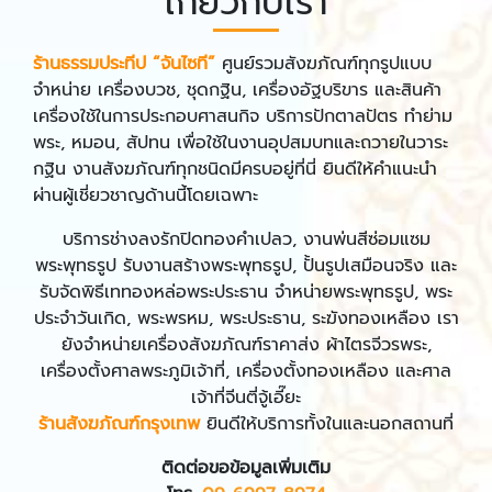
เกี่ยวกับเรา
ร้านธรรมประทีป “จันไซที”
ศูนย์รวมสังฆภัณฑ์ทุกรูปแบบ
จำหน่าย เครื่องบวช, ชุดกฐิน, เครื่องอัฐบริขาร และสินค้า
เครื่องใช้ในการประกอบศาสนกิจ บริการปักตาลปัตร ทำย่าม
พระ, หมอน, สัปทน เพื่อใช้ในงานอุปสมบทและถวายในวาระ
กฐิน งานสังฆภัณฑ์ทุกชนิดมีครบอยู่ที่นี่ ยินดีให้คำแนะนำ
ผ่านผู้เชี่ยวชาญด้านนี้โดยเฉพาะ
​บริการช่างลงรักปิดทองคำเปลว, งานพ่นสีซ่อมแซม
พระพุทธรูป รับงานสร้างพระพุทธรูป, ปั้นรูปเสมือนจริง และ
รับจัดพิธีเททองหล่อพระประธาน จำหน่ายพระพุทธรูป, พระ
ประจำวันเกิด, พระพรหม, พระประธาน, ระฆังทองเหลือง เรา
ยังจำหน่ายเครื่องสังฆภัณฑ์ราคาส่ง ผ้าไตรจีวรพระ,
เครื่องตั้งศาลพระภูมิเจ้าที่, เครื่องตั้งทองเหลือง และศาล
เจ้าที่จีนตี่จู้เอี๊ยะ
ร้านสังฆภัณฑ์กรุงเทพ
ยินดีให้บริการทั้งในและนอกสถานที่
ติดต่อขอข้อมูลเพิ่มเติม