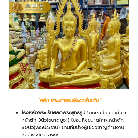
“ค​ลิก อ่านรายละเอียดเพิ่มเติม”
โรงหล่อพระ รับผลิตพระพุทธรูป
โดยเรามีขนาดตั้งแต่
หน้าตัก 3นิ้ว(ขนาดบูชา) ไปจนถึงขนาดใหญ่หน้าตัก
80นิ้ว(พระประธาน) ผ่านทีมช่างผู้เชี่ยวชาญด้านงาน
หล่อพระโดยเฉพาะ